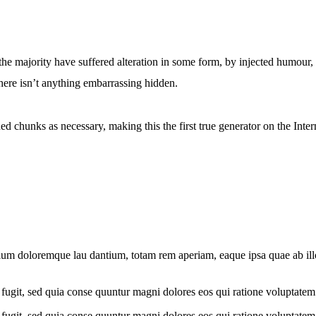
he majority have suffered alteration in some form, by injected humour,
here isn’t anything embarrassing hidden.
d chunks as necessary, making this the first true generator on the Inter
ium doloremque lau dantium, totam rem aperiam, eaque ipsa quae ab illo i
fugit, sed quia conse quuntur magni dolores eos qui ratione voluptatem
fugit, sed quia conse quuntur magni dolores eos qui ratione voluptatem