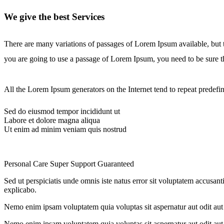
We give the best Services
There are many variations of passages of Lorem Ipsum available, but t
you are going to use a passage of Lorem Ipsum, you need to be sure t
All the Lorem Ipsum generators on the Internet tend to repeat predefine
Sed do eiusmod tempor incididunt ut
Labore et dolore magna aliqua
Ut enim ad minim veniam quis nostrud
Personal Care
Super Support
Guaranteed
Sed ut perspiciatis unde omnis iste natus error sit voluptatem accusant
explicabo.
Nemo enim ipsam voluptatem quia voluptas sit aspernatur aut odit aut 
Nemo enim ipsam voluptatem quia voluptas sit aspernatur aut odit aut 